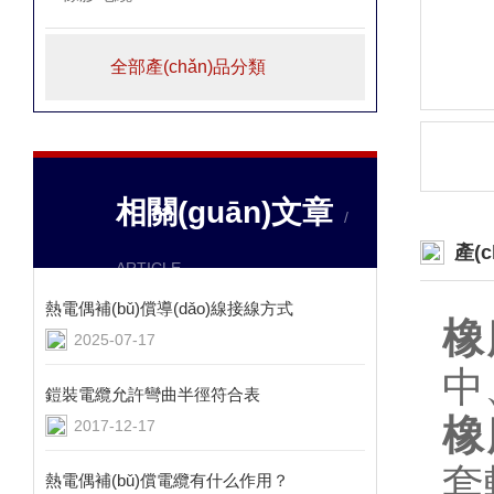
全部產(chǎn)品分類
相關(guān)文章
/
產(
ARTICLE
熱電偶補(bǔ)償導(dǎo)線接線方式
橡
2025-07-17
中
鎧裝電纜允許彎曲半徑符合表
橡
2017-12-17
套
熱電偶補(bǔ)償電纜有什么作用？