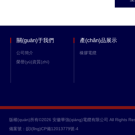
關(guān)于我們
產(chǎn)品展示
公司簡介
橡膠電纜
榮譽(yù)資質(zhì)
版權(quán)所有©2026 安徽華強(qiáng)電纜有限公司 All Rights Res
備案號：皖I(lǐng)CP備12013779號-4