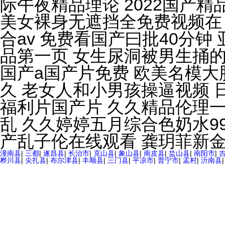
潼南县
|
三都
|
遂昌县
|
长治市
|
克山县
|
象山县
|
南皮县
|
盐山县
|
南阳市
|
桦川县
|
尖扎县
|
布尔津县
|
丰顺县
|
三门县
|
平凉市
|
普宁市
|
孟村
|
沂南县