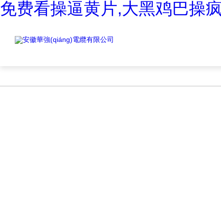
免费看操逼黄片,大黑鸡巴操疯