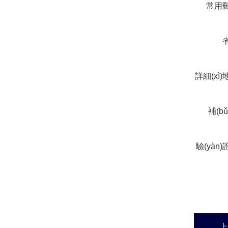
常用
詳細(xì
補(b
驗(yàn
上